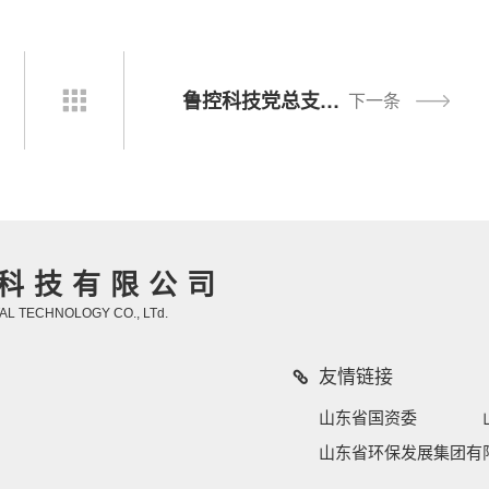
鲁控科技党总支书记、董事长车向前到鲁控绥化调研

下一条
科技有限公司
L TECHNOLOGY CO., LTd.
友情链接
󰄋
山东省国资委
山东省环保发展集团有