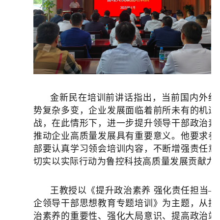
金新民在培训前讲话指出，当前
国内外经
势复杂多变，企业
发展
面临着前所未有的机遇
战
，
在此情形下，进一步提升领导干部政治素
推动企业高质量发展具有重要意义。他要求参
部要认真学习领会培训内容，不断增强责任意
切实以实际行动为鲁控科技高质量发展贡献力
王教授以《提升政治素养
强化责任担当—
企领导干部思想教育专题培训》为主题，从提
治素养的重要性、强化大局意识、提高政治站