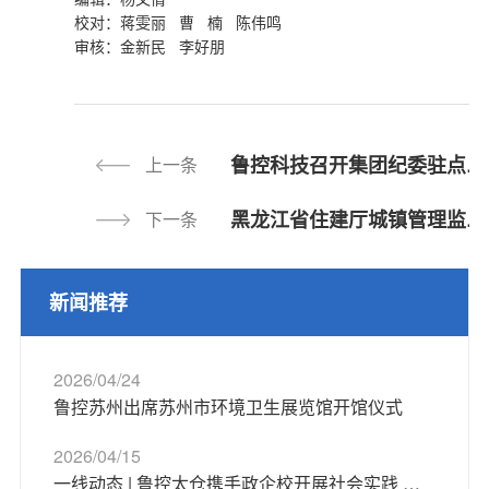
校对：蒋雯丽 曹 楠 陈伟鸣
审核：金新民 李好朋
鲁控科技召开集团纪委驻点监督反馈问题整改工作专题调度会——以实质见效为导向推动整改问题清仓见底
上一条
黑龙江省住建厅城镇管理监督处处长艾锦飞一行莅临鲁控环保科技（绥化）有限公司检查指导工作
下一条
新闻推荐
2026/04/24
鲁控苏州出席苏州市环境卫生展览馆开馆仪式
2026/04/15
一线动态 | 鲁控太仓携手政企校开展社会实践 以AI赋能绿色发展