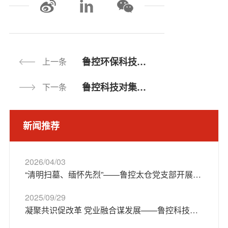
鲁控环保科技（绥化）有限公司开展“弘扬清风正气 筑牢廉洁防线”主题学习活动
上一条
鲁控科技对集团纪委驻点监督反馈问题整改进行再安排再部署
下一条
新闻推荐
2026/04/03
“清明扫墓、缅怀先烈”——鲁控太仓党支部开展清明祭扫主题党日活动
2025/09/29
凝聚共识促改革 党业融合谋发展——鲁控科技全面开展“党组织书记讲改革”专题党课活动